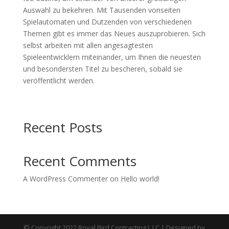
Auswahl zu bekehren. Mit Tausenden vonseiten
Spielautomaten und Dutzenden von verschiedenen
Themen gibt es immer das Neues auszuprobieren. Sich
selbst arbeiten mit allen angesagtesten
Spieleentwicklern miteinander, um Ihnen die neuesten
und besondersten Titel zu bescheren, sobald sie
veröffentlicht werden.
Recent Posts
Recent Comments
A WordPress Commenter
on
Hello world!
© Copyright 2022 Royal Bird Contracting L.LC | Designed by