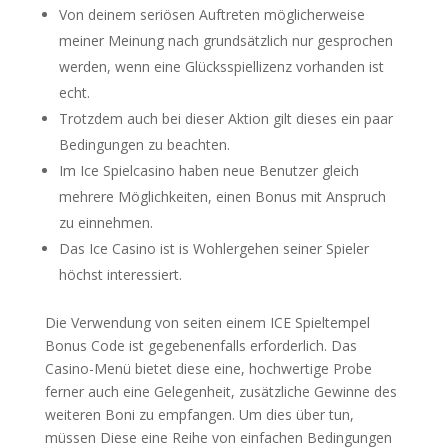
Von deinem seriösen Auftreten möglicherweise
meiner Meinung nach grundsätzlich nur gesprochen
werden, wenn eine Glücksspiellizenz vorhanden ist
echt.
Trotzdem auch bei dieser Aktion gilt dieses ein paar
Bedingungen zu beachten.
Im Ice Spielcasino haben neue Benutzer gleich
mehrere Möglichkeiten, einen Bonus mit Anspruch
zu einnehmen.
Das Ice Casino ist is Wohlergehen seiner Spieler
höchst interessiert.
Die Verwendung von seiten einem ICE Spieltempel
Bonus Code ist gegebenenfalls erforderlich. Das
Casino-Menü bietet diese eine, hochwertige Probe
ferner auch eine Gelegenheit, zusätzliche Gewinne des
weiteren Boni zu empfangen. Um dies über tun,
müssen Diese eine Reihe von einfachen Bedingungen