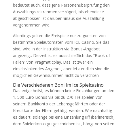
bedeutet auch, dass jene Personenüberprüfung den
Auszahlungszeitrahmen verzögert, bis ebendiese
abgeschlossen ist darüber hinaus die Auszahlung
vorgenommen wird.
Allerdings gelten die Freispiele nur zu gunsten von
bestimmte Spielautomaten vom ICE Casino. Sie das
sind, wird in der Instruktion via Bonus-Angebot
angezeigt. Derzeit ist es ausschließlich das “Book of
Fallen” von Pragmaticplay. Das ist zwar ein
einschränkendes Angebot, aber letztendlich sind die
möglichen Gewinnsummen nicht zu verachten.
Die Verschiedenen Boni Im Ice Spielcasino
Dasjenige heißt, es können keine Einzahlungen an den
1. 500 Euro Bonus via bis zu 270 Freispielen von
seinem Bankkonto der Lebensgefährten oder der
Kreditkarte der Eltern getätigt werden. Wie nachhaltig
es dauert, solange bis eine Einzahlung uff (berlinerisch)
dem Spielerkonto gutgeschrieben ist, hängt von seiten