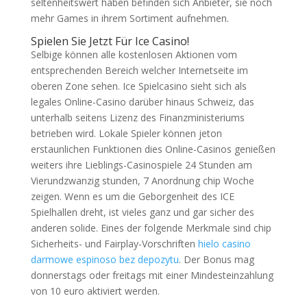
seltenheitswert haben befinden sich Anbieter, sie noch
mehr Games in ihrem Sortiment aufnehmen.
Spielen Sie Jetzt Für Ice Casino!
Selbige können alle kostenlosen Aktionen vom
entsprechenden Bereich welcher Internetseite im
oberen Zone sehen. Ice Spielcasino sieht sich als
legales Online-Casino darüber hinaus Schweiz, das
unterhalb seitens Lizenz des Finanzministeriums
betrieben wird. Lokale Spieler können jeton
erstaunlichen Funktionen dies Online-Casinos genießen
weiters ihre Lieblings-Casinospiele 24 Stunden am
Vierundzwanzig stunden, 7 Anordnung chip Woche
zeigen. Wenn es um die Geborgenheit des ICE
Spielhallen dreht, ist vieles ganz und gar sicher des
anderen solide. Eines der folgende Merkmale sind chip
Sicherheits- und Fairplay-Vorschriften
hielo casino
darmowe espinoso bez depozytu
. Der Bonus mag
donnerstags oder freitags mit einer Mindesteinzahlung
von 10 euro aktiviert werden.