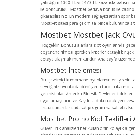
yatırdığım 1300 TL’yi 2470 TL kazançla bahsim s
ile donduruldu. Mostbet bedava bonus ile casin
çıkarabilirsiniz. En modern sağlayıcılardan spor ba
Mostbet sitesi para çekim talibinde bulununca si
Mostbet Mostbet Jack Oyu
Hoşgeldin Bonusu alanlara slot oyunlarında geçerli
değerlendirilmesi gereken kriterler detaylı bir şek
detaya ulaşmak mümkündür. Ana sayfa üzerinde 
Mostbet İncelemesi
Bu, çevrimiçi kumarhane oyunlarının en iyisinin t
sevdiğiniz oyunlarda dönüşlerin tadını çıkarırsın
geçmişi olan Amerika Birleşik Devletleri’ndeki e
uygulamayı açın ve Kaydol’a dokunarak yeni vey
fırsatı sunan bir sadakat programına sahiptir. Bu
Mostbet Promo Kod Təklifləri
Güvenilirlik analizleri her kullanıcının kolaylıkl