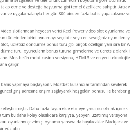
 uygulama sezgiseldir ve telefonunuzun ekran boyutuna göre otomatik
 takip etme ve desteğe başvurma gibi temel özelliklere sahiptir. Artık
cısı var ve uygulamalarıyla her gün 800 binden fazla bahis yapacaksınız v
ic Video slotlarından heyecan verici Reel Power video slot oyunlarına v
yun türlerinden birini oynamayı seçebilir veya en sevdiğiniz oyun deney
z. Slot, ücretsiz döndürme bonus turu gibi birçok özelliğin yanı sıra bir W
döndürme turu, oyuncuların bonus turuna girmelerine ve ücretsiz olarak 
nır. Mostbet’in mobil casino versiyonu, HTML5 ve en yeni teknolojile
la çalışır.
 bahis yapmaya başlayabilir. Mostbet kullanıcılar tarafından sevilerek
et güncel giriş adresine erişim sağlayarak hoşgeldin bonusu ile beraber 
 kişiselleştirilmiştir. Daha fazla fayda elde etmeye yardımcı olmak için ek
üm bu daha kolay olasılıklara karşıysa, yepyeni uzatılmış versiyona
i kart oyunlarını çevrimiçi oynama şansına da bayılacaklar.Blackjack ve
ir göz atın.