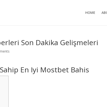
HOME
AB
rleri Son Dakika Gelişmeleri
ments
Sahip En Iyi Mostbet Bahis