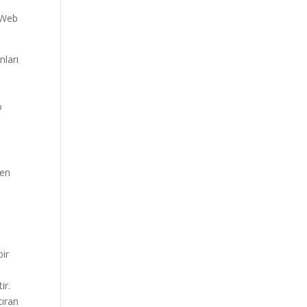
. Web
nları
o
den
bir
ir.
tıran